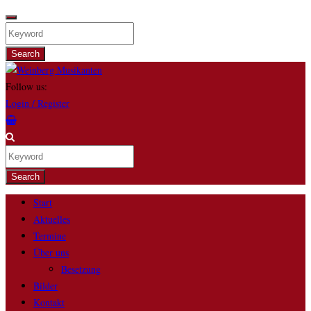
Search
Follow us:
Login / Register
Search
Start
Aktuelles
Termine
Über uns
Besetzung
Bilder
Kontakt