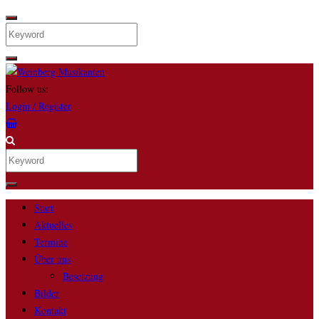
Search
Follow us:
Login / Register
Search
Start
Aktuelles
Termine
Über uns
Besetzung
Bilder
Kontakt